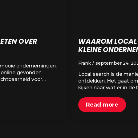
ETEN OVER
WAAROM LOCAL 
KLEINE ONDERNE
Frank
september 24, 20
 mooie ondernemingen.
l online gevonden
Local search is de mani
zichtbaarheid voor…
ontdekken. Het gaat om
kijken naar wat er in de
Read more