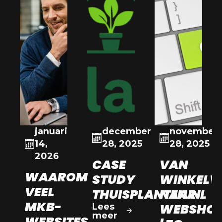
januari
december
november
14,
28, 2025
28, 2025
2026
CASE
VAN
WAAROM
STUDY
WINKELV
VEEL
THUISPLANTEN.NL
NAAR
MKB-
WEBSHO
Lees
meer
WEBSITES