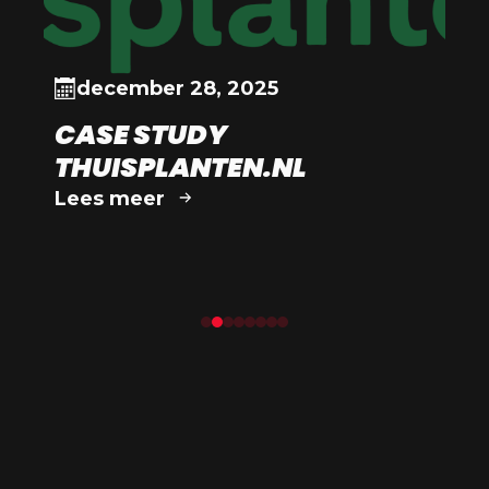
december 28, 2025
CASE STUDY
V
THUISPLANTEN.NL
W
J
Lees meer
L